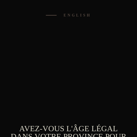
Aller
0
au
ENGLISH
contenu
AVEZ-VOUS L'ÂGE LÉGAL
DANS VOTRE PROVINCE POUR