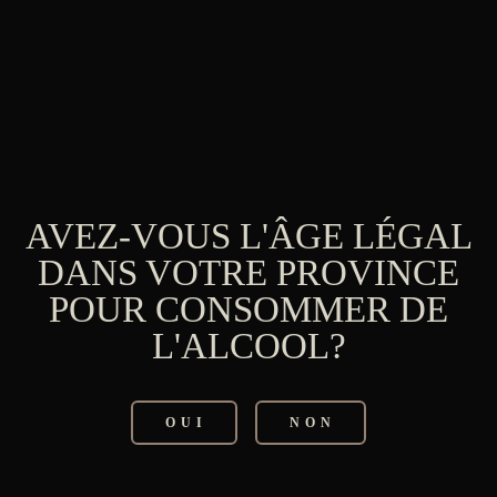
NE
FORET
73,95
$
C –
AVEZ-VOUS L'ÂGE LÉGAL
ENSEMBLE DE 4
DANS VOTRE PROVINCE
VERRES EN
POUR CONSOMMER DE
PLASTIQUE
L'ALCOOL?
RÉUTILISABLE
9,95
$
OUI
NON
rs
ns.