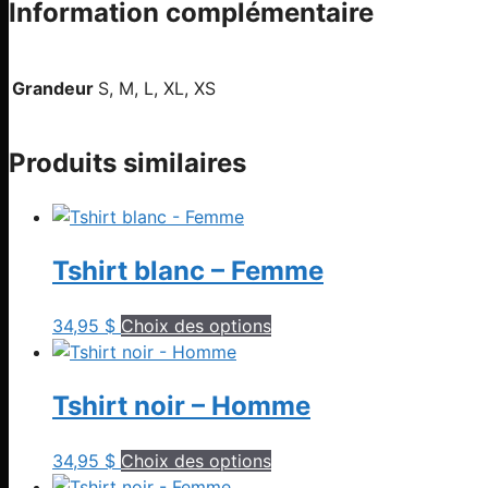
Information complémentaire
Grandeur
S, M, L, XL, XS
Produits similaires
Tshirt blanc – Femme
Ce
34,95
$
Choix des options
produit
a
Tshirt noir – Homme
plusieurs
variations.
Les
Ce
34,95
$
Choix des options
options
produit