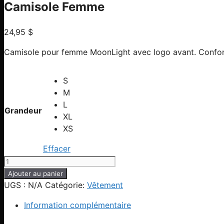
Camisole Femme
24,95
$
Camisole pour femme MoonLight avec logo avant. Confort
S
M
L
Grandeur
XL
XS
Effacer
quantité
de
Ajouter au panier
Camisole
UGS :
N/A
Catégorie:
Vêtement
Femme
Information complémentaire