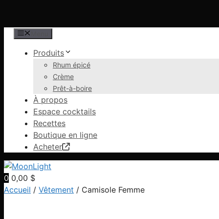
Aller
Menu
au
Produits
contenu
Rhum épicé
Crème
Prêt-à-boire
À propos
Espace cocktails
Recettes
Boutique en ligne
Acheter
0
0,00
$
Accueil
/
Vêtement
/ Camisole Femme