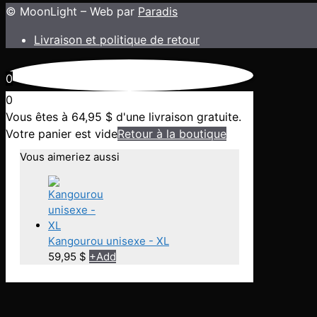
sur
© MoonLight – Web par
Paradis
la
Livraison et politique de retour
page
du
produit
0
0
Vous êtes à
64,95
$
d'une livraison gratuite.
Votre panier est vide
Retour à la boutique
Vous aimeriez aussi
Kangourou unisexe - XL
59,95
$
+
Add