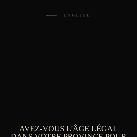
Aller
0
au
ENGLISH
contenu
CRÈME
AVEZ-VOUS L'ÂGE LÉGAL
DANS VOTRE PROVINCE POUR