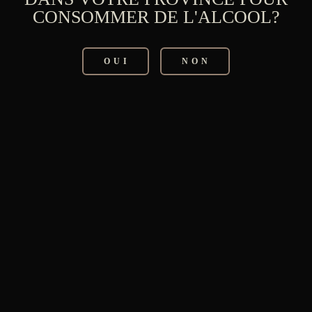
CONSOMMER DE L'ALCOOL?
CRÈME
MOONLIGHT
OUI
NON
[ 700 ML — 35%
ALC./VOL. ]
Nous sommes de retour avec un
nouveau produit à votre bar : la
crème Moonlight! Conçue avec les
mêmes arômes de bananes flambées,
de sirop d’érable du Québec et d’une