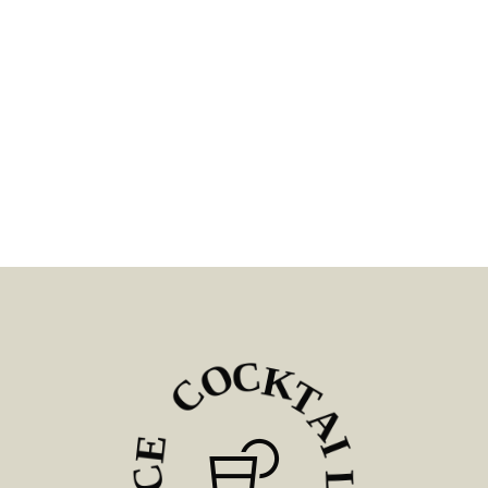
O
C
C
K
E
T
C
A
A
I