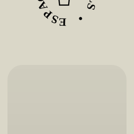
P
L
S
S
E
•