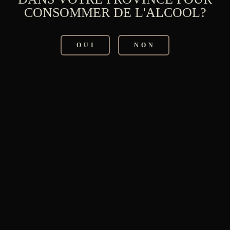
S
M
L
XL
2XL
CONSOMMER DE L'ALCOOL?
AJOUTER AU PANIER
OUI
NON
Catégorie:
Vêtement
PRODUITS SIMILAIRES
CREWNECK UNISEXE
59,95
$