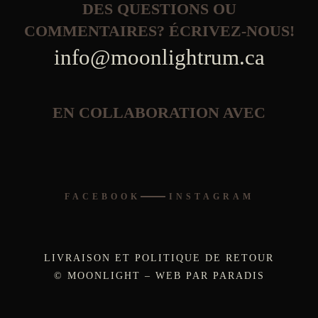
plusieurs
être
DES QUESTIONS OU
du
variations.
choisies
COMMENTAIRES? ÉCRIVEZ-NOUS!
produit
Les
sur
info@moonlightrum.ca
options
la
peuvent
page
EN COLLABORATION AVEC
être
du
choisies
produit
sur
la
FACEBOOK
INSTAGRAM
page
du
produit
LIVRAISON ET POLITIQUE DE RETOUR
© MOONLIGHT – WEB PAR
PARADIS